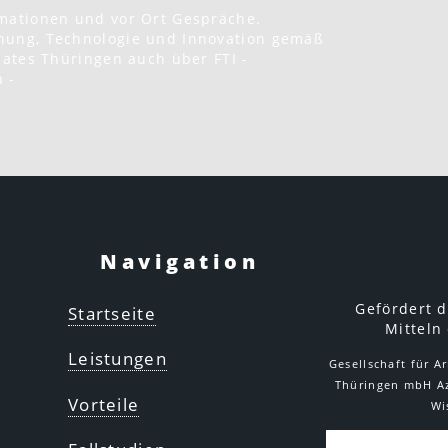
rmationen und vor Ort Gespräche.
hung, Technologie und Innovation gemäß
taates Thüringen auch über FTI -
 -
Navigation
Gefördert d
Startseite
Mitteln
Leistungen
Gesellschaft für A
Thüringen mbH Az
Vorteile
Wi