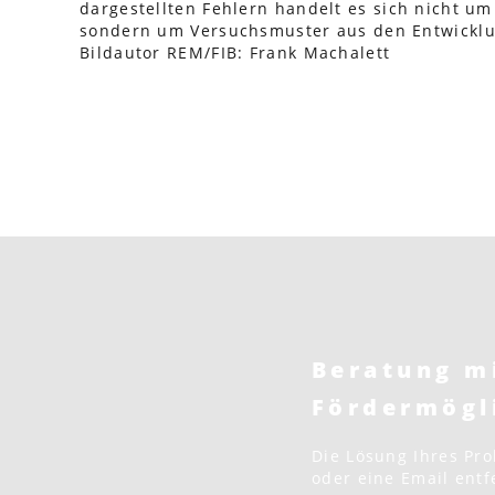
dargestellten Fehlern handelt es sich nicht u
sondern um Versuchsmuster aus den Entwicklu
Bildautor REM/FIB: Frank Machalett
Beratung m
Fördermögl
Die Lösung Ihres Prob
oder eine Email entf