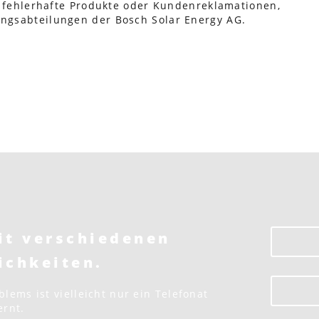
m fehlerhafte Produkte oder Kundenreklamationen,
ngsabteilungen der Bosch Solar Energy AG.
it verschiedenen
ichkeiten.
lems ist vielleicht nur ein Telefonat
ernt.