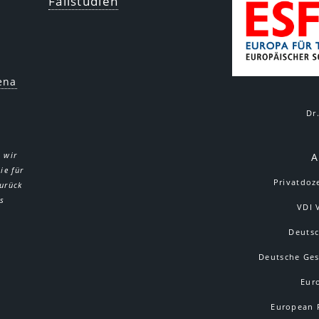
Fallstudien
ena
Dr
 wir
A
ie für
Privatdoze
zurück
es
VDI 
Deutsc
Deutsche Ges
Eur
European 